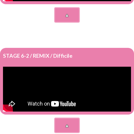
▲
STAGE 6-2 / REMIX / Difficile
▲