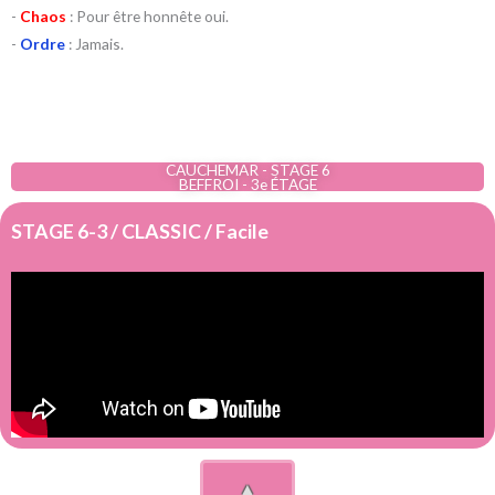
-
Chaos
: Pour être honnête oui.
-
Ordre
: Jamais.
CAUCHEMAR - STAGE 6
BEFFROI - 3e ÉTAGE
STAGE 6-3 / CLASSIC / Facile
▲