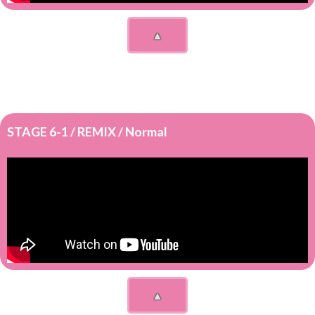
▲
STAGE 6-1 / REMIX / Normal
▲