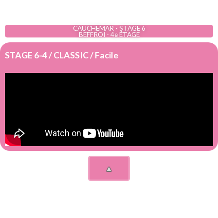
CAUCHEMAR - STAGE 6
BEFFROI - 4e ÉTAGE
STAGE 6-4 / CLASSIC / Facile
▲